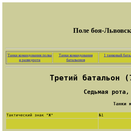
Поле боя-Львовск
Танки командования полка
Танки командования
1 танковый бата
и разведрота
батальонов
Третий батальон (
Седьмая рота,
Танки 
Тактический знак "Ж"
№1