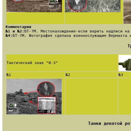
Комментарии
№1 и №2:
БТ-7М. Местонахождение-если верить надписи на
№4:
БТ-7М. Фотография сделана военнослужащим Вермахта 
Т
Тактический знак "И-3"
№1
№2
№3
Танки девятой ро