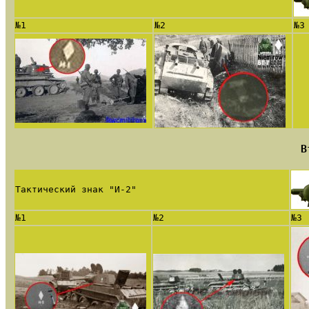
№1
№2
№3
В
Тактический знак "И-2"
№1
№2
№3